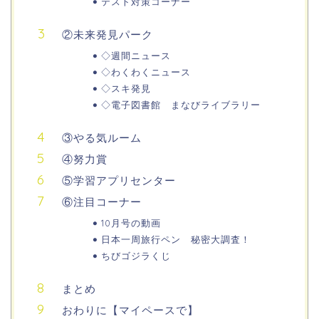
テスト対策コーナー
②未来発見パーク
◇週間ニュース
◇わくわくニュース
◇スキ発見
◇電子図書館 まなびライブラリー
③やる気ルーム
④努力賞
⑤学習アプリセンター
⑥注目コーナー
10月号の動画
日本一周旅行ペン 秘密大調査！
ちびゴジラくじ
まとめ
おわりに【マイペースで】