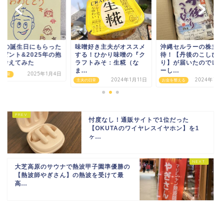
0歳の誕生日にもらった
味噌好き主夫がオススメ
沖縄セルラーの株主
レゼント&2025年の抱
する！ひかり味噌の『ク
待！【丹後のこしひ
を考えてみた
ラフトみそ：生糀（な
り】が届いたのでレ
ま...
ーし...
2025年1月4日
の日常
2024年1月11日
2024年7
主夫の日常
お金を整える
忖度なし！通販サイトで1位だった
【OKUTAのワイヤレスイヤホン】を1
ヶ...
大芝高原のサウナで熱波甲子園準優勝の
【熱波師やぎさん】の熱波を受けて最
高...