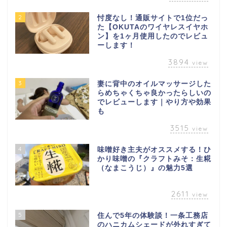
2
忖度なし！通販サイトで1位だっ
た【OKUTAのワイヤレスイヤホ
ン】を1ヶ月使用したのでレビュ
ーします！
3894
view
3
妻に背中のオイルマッサージした
らめちゃくちゃ良かったらしいの
でレビューします｜やり方や効果
も
3515
view
4
味噌好き主夫がオススメする！ひ
かり味噌の『クラフトみそ：生糀
（なまこうじ）』の魅力5選
2611
view
5
住んで5年の体験談！一条工務店
のハニカムシェードが外れすぎて