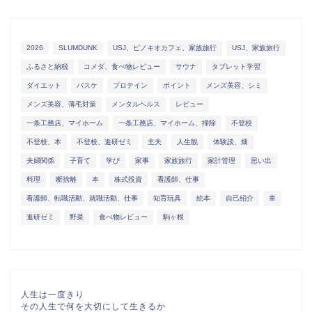
2026
SLUMDUNK
USJ、ピノキオカフェ、家族旅行
USJ、家族旅行
ふるさと納税
コメダ、食べ物レビュー
サウナ
タブレット学習
ダイエット
バスケ
プロテイン
ポイント
メンズ美容、シミ
メンズ美容、薄毛対策
メンタルヘルス
レビュー
一条工務店、マイホーム
一条工務店、マイホーム、掃除
不登校
不登校、本
不登校、進研ゼミ
主夫
人生観
体験談、畑
夫婦関係
子育て
学び
家事
家族旅行
家計管理
思い出
料理
断捨離
本
株式投資
看護師、仕事
看護師、転職活動、就職活動、仕事
知育玩具
絵本
自己紹介
車
進研ゼミ
野菜
食べ物レビュー
駒ヶ根
人生は一度きり
その人生で何を大切にして生きるか