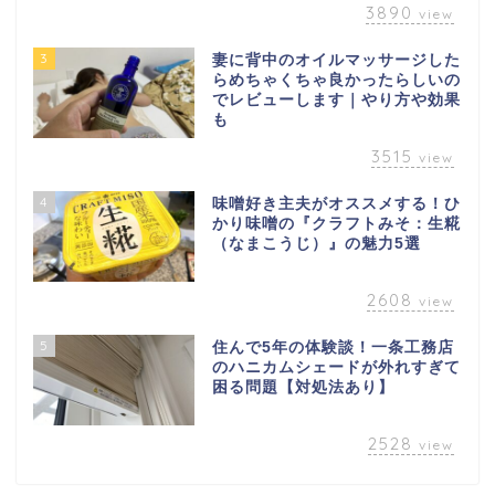
3890
view
3
妻に背中のオイルマッサージした
らめちゃくちゃ良かったらしいの
でレビューします｜やり方や効果
も
3515
view
4
味噌好き主夫がオススメする！ひ
かり味噌の『クラフトみそ：生糀
（なまこうじ）』の魅力5選
2608
view
5
住んで5年の体験談！一条工務店
のハニカムシェードが外れすぎて
困る問題【対処法あり】
2528
view