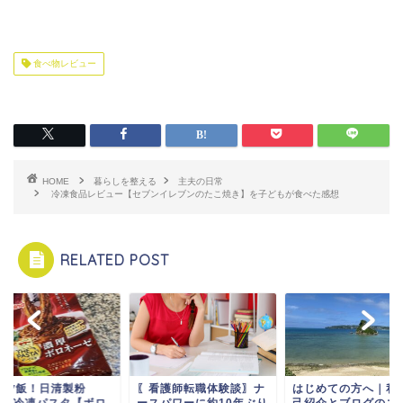
食べ物レビュー
HOME
暮らしを整える
主夫の日常
冷凍食品レビュー【セブンイレブンのたこ焼き】を子どもが食べた感想
RELATED POST
短夕飯！日清製粉
〖看護師転職体験談〗ナ
はじめての方へ｜私