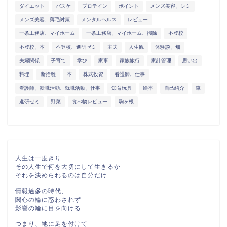
ダイエット
バスケ
プロテイン
ポイント
メンズ美容、シミ
メンズ美容、薄毛対策
メンタルヘルス
レビュー
一条工務店、マイホーム
一条工務店、マイホーム、掃除
不登校
不登校、本
不登校、進研ゼミ
主夫
人生観
体験談、畑
夫婦関係
子育て
学び
家事
家族旅行
家計管理
思い出
料理
断捨離
本
株式投資
看護師、仕事
看護師、転職活動、就職活動、仕事
知育玩具
絵本
自己紹介
車
進研ゼミ
野菜
食べ物レビュー
駒ヶ根
人生は一度きり
その人生で何を大切にして生きるか
それを決められるのは自分だけ
情報過多の時代、
関心の輪に惑わされず
影響の輪に目を向ける
つまり、地に足を付けて