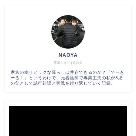
NAOYA
専業主夫／3児の父
家族の幸せとラクな暮らしは共存できるのか？『でーき
ーる！』というわけで、元看護師で専業主夫の私が3児
の父として試行錯誤と実践を繰り返していく記録。