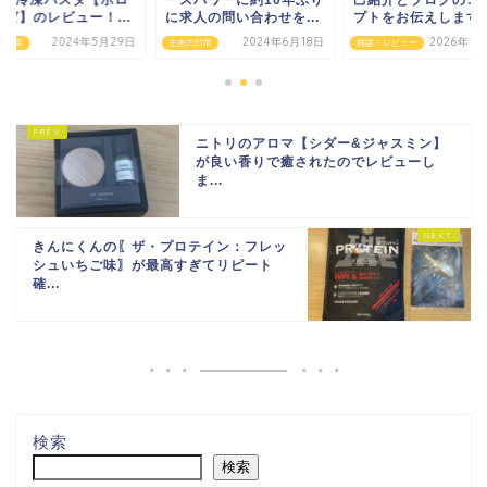
elna冷凍パスタ【ボロ
ースパワーに約10年ぶり
己紹介とブログのコ
ーゼ】のレビュー！...
に求人の問い合わせを...
プトをお伝えします
2024年5月29日
2024年6月18日
2026年1
の日常
主夫の日常
雑談・レビュー
ニトリのアロマ【シダー&ジャスミン】
が良い香りで癒されたのでレビューし
ま...
きんにくんの〖ザ・プロテイン：フレッ
シュいちご味〗が最高すぎてリピート
確...
検索
検索