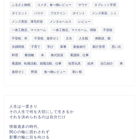
ふるさと納税
コメダ、食べ物レビュー
サウナ
タブレット学習
ダイエット
バスケ
プロテイン
ポイント
メンズ美容、シミ
メンズ美容、薄毛対策
メンタルヘルス
レビュー
一条工務店、マイホーム
一条工務店、マイホーム、掃除
不登校
不登校、本
不登校、進研ゼミ
主夫
人生観
体験談、畑
夫婦関係
子育て
学び
家事
家族旅行
家計管理
思い出
料理
断捨離
本
株式投資
看護師、仕事
看護師、転職活動、就職活動、仕事
知育玩具
絵本
自己紹介
車
進研ゼミ
野菜
食べ物レビュー
駒ヶ根
人生は一度きり
その人生で何を大切にして生きるか
それを決められるのは自分だけ
情報過多の時代、
関心の輪に惑わされず
影響の輪に目を向ける