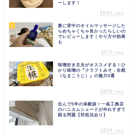
ーします！
3890
view
3
妻に背中のオイルマッサージした
らめちゃくちゃ良かったらしいの
でレビューします｜やり方や効果
も
3515
view
4
味噌好き主夫がオススメする！ひ
かり味噌の『クラフトみそ：生糀
（なまこうじ）』の魅力5選
2608
view
5
住んで5年の体験談！一条工務店
のハニカムシェードが外れすぎて
困る問題【対処法あり】
2529
view