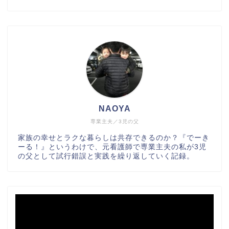
NAOYA
専業主夫／3児の父
家族の幸せとラクな暮らしは共存できるのか？『でーき
ーる！』というわけで、元看護師で専業主夫の私が3児
の父として試行錯誤と実践を繰り返していく記録。