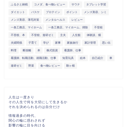
ふるさと納税
コメダ、食べ物レビュー
サウナ
タブレット学習
ダイエット
バスケ
プロテイン
ポイント
メンズ美容、シミ
メンズ美容、薄毛対策
メンタルヘルス
レビュー
一条工務店、マイホーム
一条工務店、マイホーム、掃除
不登校
不登校、本
不登校、進研ゼミ
主夫
人生観
体験談、畑
夫婦関係
子育て
学び
家事
家族旅行
家計管理
思い出
料理
断捨離
本
株式投資
看護師、仕事
看護師、転職活動、就職活動、仕事
知育玩具
絵本
自己紹介
車
進研ゼミ
野菜
食べ物レビュー
駒ヶ根
人生は一度きり
その人生で何を大切にして生きるか
それを決められるのは自分だけ
情報過多の時代、
関心の輪に惑わされず
影響の輪に目を向ける