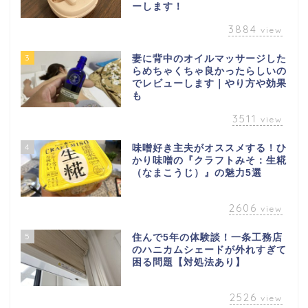
ーします！
3884
view
3
妻に背中のオイルマッサージした
らめちゃくちゃ良かったらしいの
でレビューします｜やり方や効果
も
3511
view
4
味噌好き主夫がオススメする！ひ
かり味噌の『クラフトみそ：生糀
（なまこうじ）』の魅力5選
2606
view
5
住んで5年の体験談！一条工務店
のハニカムシェードが外れすぎて
困る問題【対処法あり】
2526
view