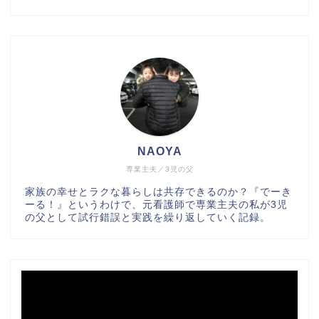
NAOYA
専業主夫／3児の父
家族の幸せとラクな暮らしは共存できるのか？『でーき
ーる！』というわけで、元看護師で専業主夫の私が3児
の父として試行錯誤と実践を繰り返していく記録。