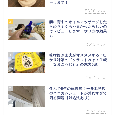
ーします！
3898
view
3
妻に背中のオイルマッサージした
らめちゃくちゃ良かったらしいの
でレビューします｜やり方や効果
も
3515
view
4
味噌好き主夫がオススメする！ひ
かり味噌の『クラフトみそ：生糀
（なまこうじ）』の魅力5選
2614
view
5
住んで5年の体験談！一条工務店
のハニカムシェードが外れすぎて
困る問題【対処法あり】
2533
view