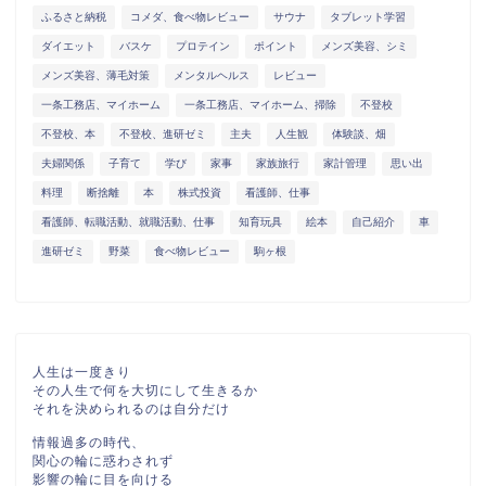
ふるさと納税
コメダ、食べ物レビュー
サウナ
タブレット学習
ダイエット
バスケ
プロテイン
ポイント
メンズ美容、シミ
メンズ美容、薄毛対策
メンタルヘルス
レビュー
一条工務店、マイホーム
一条工務店、マイホーム、掃除
不登校
不登校、本
不登校、進研ゼミ
主夫
人生観
体験談、畑
夫婦関係
子育て
学び
家事
家族旅行
家計管理
思い出
料理
断捨離
本
株式投資
看護師、仕事
看護師、転職活動、就職活動、仕事
知育玩具
絵本
自己紹介
車
進研ゼミ
野菜
食べ物レビュー
駒ヶ根
人生は一度きり
その人生で何を大切にして生きるか
それを決められるのは自分だけ
情報過多の時代、
関心の輪に惑わされず
影響の輪に目を向ける