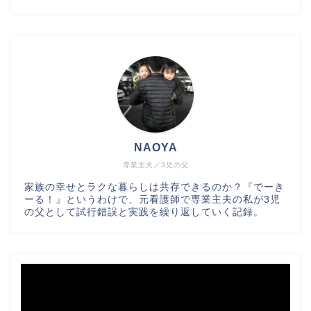
NAOYA
専業主夫／3児の父
家族の幸せとラクな暮らしは共存できるのか？『でーき
ーる！』というわけで、元看護師で専業主夫の私が3児
の父として試行錯誤と実践を繰り返していく記録。